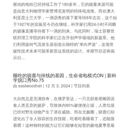
驱动的电铃已经持续工作了180多年，它的能量来源可能
是由意大利物理学家赞博尼发明的特殊电池堆。而在澳大
利亚昆士兰大学，一滴沥青的落下要等待8年左右，这个始
于1927年的实验至今仍在继续，科学家们用24小时不间断
的摄像直播等待着下一滴的到来。与此同时，瑞士苏黎世
联邦理工学院的科学家们正在开创声学领域的新篇章。他
们利用旋转气流发生器创造出独特的”单向声波”，这项突
破性技术未来可能革新雷达系统的设计。本期节目还将揭
示日...
睡吃的驯鹿与掉线的基因，生命省电模式ON | 新科
学脱口秀No.75
由
eastwoodnet
|
12 月 3, 2024
|
节目列表
大自然总是充满惊奇，在佛罗里达，一只北部卷尾蜥因误
食人类丢弃的披萨，导致体内80%被便便占据，人类垃圾
已经对野生动物产生了潜在威胁。而在北极圈，驯鹿们却
进化出了令人惊叹的生存技能，吃着吃着睡着了，还能接
着嚼！这种独特的能力让它们能够在短暂的极地夏季里最