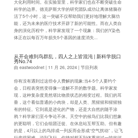
大化利用时间。在实验室里，科学家们也在不断突破生命
科学的边界。德克萨斯大学的研究团队成功让离体猪脑存
活了5个小时，这一突破不仅帮助我们更好地理解大脑功
能，还为未来的医疗技术开辟了新的可能性。而在人类自
身的演化历程中，科学家发现了一个现象：我们的Y染色
体正在以每百万年损失5个基因的速度消失...
从开会难到鸟群乱，四人之上皆混沌 | 新科学脱口
秀No.74
由
eastwoodnet
|
11 月 26, 2024
|
节目列表
你有没有遇到过这些令人费解的现象:当4-5个人要约个
会，日程表突然变得像一道解不开的数学题。科学家发
现，这种复杂度竟然堪比物质状态的相变过程。我们的耳
垂，这个看似普通的小肉块，却是人类、黑猩猩和猩猩独
有的特征。它到底是进化的产物，还是大自然的随手涂
鸦？科学家们至今争论不休。天空中的候鸟们比我们想象
的更聪明，它们会组团迁徙、在休息站互帮互助。但有趣
的是，4只以上的鸟排成一列反而会形成“空气扰动”，让飞
行变得困难。说到飞行，你绝对想不到体重超过一吨的河