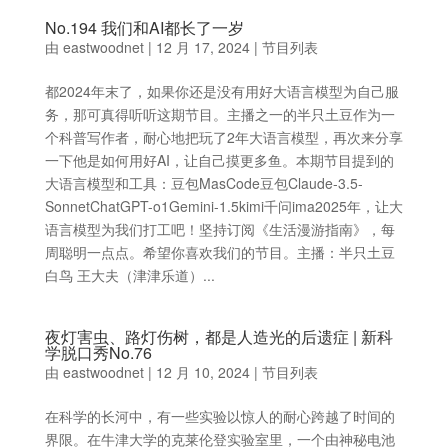
No.194 我们和AI都长了一岁
由
eastwoodnet
|
12 月 17, 2024
|
节目列表
都2024年末了，如果你还是没有用好大语言模型为自己服
务，那可真得听听这期节目。主播之一的半只土豆作为一
个科普写作者，耐心地把玩了2年大语言模型，再次来分享
一下他是如何用好AI，让自己摸更多鱼。本期节目提到的
大语言模型和工具：豆包MasCode豆包Claude-3.5-
SonnetChatGPT-o1Gemini-1.5kimi千问ima2025年，让大
语言模型为我们打工吧！坚持订阅《生活漫游指南》，每
周聪明一点点。希望你喜欢我们的节目。主播：半只土豆
白鸟 王大夫（津津乐道）...
夜灯害虫、路灯伤树，都是人造光的后遗症 | 新科
学脱口秀No.76
由
eastwoodnet
|
12 月 10, 2024
|
节目列表
在科学的长河中，有一些实验以惊人的耐心跨越了时间的
界限。在牛津大学的克莱伦登实验室里，一个由神秘电池