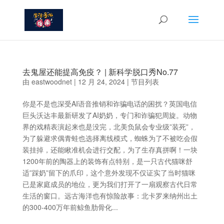
去鬼屋还能提高免疫？ | 新科学脱口秀No.77
由
eastwoodnet
|
12 月 24, 2024
|
节目列表
你是不是也深受AI语音推销和诈骗电话的困扰？英国电信
巨头沃达丰最新研发了AI奶奶，专门和诈骗犯周旋。动物
界的戏精表演起来也是没完，北美负鼠会专业级”装死”，
为了躲避求偶青蛙也选择离线模式，蜘蛛为了不被吃会假
装挂掉，还能瞅准机会进行交配，为了生存真拼啊！一块
1200年前的陶器上的装饰有点特别，是一只古代猫咪舒
适”踩奶”留下的爪印，这个意外发现不仅证实了当时猫咪
已是家庭成员的地位，更为我们打开了一扇观察古代日常
生活的窗口。远古海洋也有惊险故事：北卡罗来纳州出土
的300-400万年前鲸鱼肋骨化...