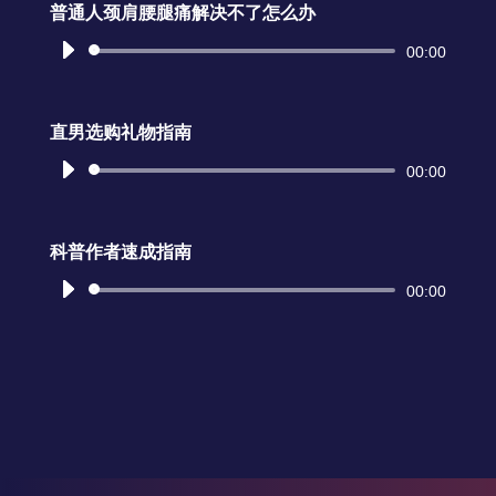
放
普通人颈肩腰腿痛解决不了怎么办
器
音
00:00
频
播
放
直男选购礼物指南
器
音
00:00
频
播
放
科普作者速成指南
器
音
00:00
频
播
放
器