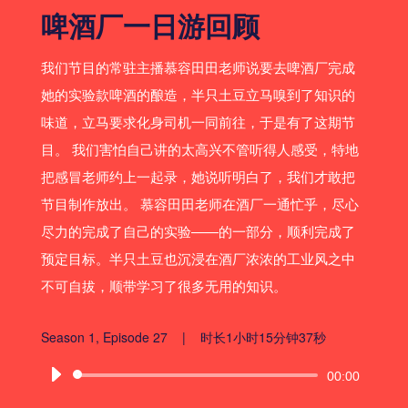
啤酒厂一日游回顾
我们节目的常驻主播慕容田田老师说要去啤酒厂完成
她的实验款啤酒的酿造，半只土豆立马嗅到了知识的
味道，立马要求化身司机一同前往，于是有了这期节
目。 我们害怕自己讲的太高兴不管听得人感受，特地
把感冒老师约上一起录，她说听明白了，我们才敢把
节目制作放出。 慕容田田老师在酒厂一通忙乎，尽心
尽力的完成了自己的实验——的一部分，顺利完成了
预定目标。半只土豆也沉浸在酒厂浓浓的工业风之中
不可自拔，顺带学习了很多无用的知识。
Season 1, Episode 27 | 时长1小时15分钟37秒
音
00:00
频