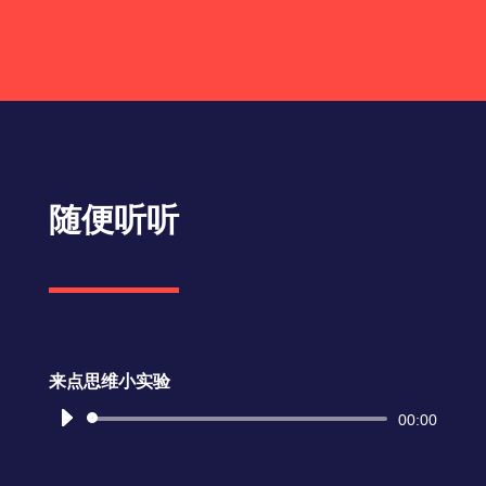
播
放
器
随便听听
来点思维小实验
音
00:00
频
播