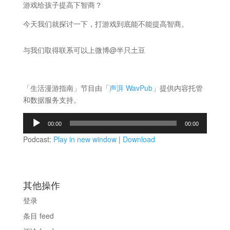
游戏给孩子提高下智商？
今天我们就探讨一下，打游戏到底能不能提高智商。
与我们取得联系可以上微博@半只土豆
「生活漫游指南」节目由「
声湃 WavPub
」提供内容托管
和数据服务支持。
音
00:00
00:00
频
Podcast:
Play in new window
|
Download
播
放
器
其他操作
登录
条目 feed