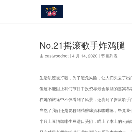
No.21摇滚歌手炸鸡腿
由
eastwoodnet
|
4 月 14, 2020
|
节目列表
生活轨迹被打破，为了避免风险，让人们失去了出
但这不能阻止我们节目中投资界最会酿酒的嘉宾慕
在她的旅途中不仅看到了风景，还尝到了摇滚歌手
当然了我们还是要聊到精酿啤酒和咖啡嘛，毕竟我
半只土豆怕咖啡生豆进口受阻，瞄上了本土的云南