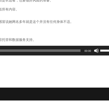
但是长远看，也要做好风险的准备。
括所有内容。
感冒说她网名多年就是这个并没有任何身体不适。
容托管和数据服务支持。
使
00:00
用
上
/
下
箭
头
键
来
增
高