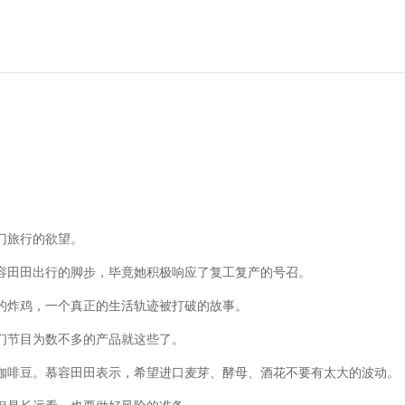
门旅行的欲望。
容田田出行的脚步，毕竟她积极响应了复工复产的号召。
的炸鸡，一个真正的生活轨迹被打破的故事。
们节目为数不多的产品就这些了。
咖啡豆。慕容田田表示，希望进口麦芽、酵母、酒花不要有太大的波动。