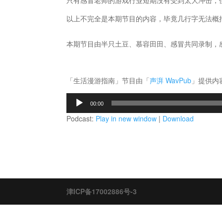
只有感冒老师的游戏行业短期没有受到太大冲击，
以上不完全是本期节目的内容，毕竟几行字无法概
本期节目由半只土豆、慕容田田、感冒共同录制，
「生活漫游指南」节目由「
声湃 WavPub
」提供内
音
00:00
频
Podcast:
Play in new window
|
Download
播
放
器
津ICP备17002886号-3