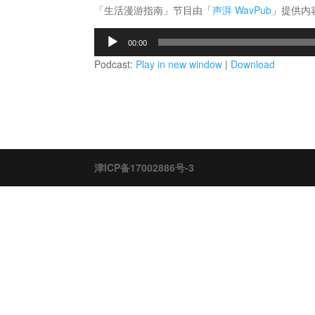
「生活漫游指南」节目由「
声湃 WavPub
」提供内
音
00:00
频
Podcast:
Play in new window
|
Download
播
放
器
津ICP备17002886号-3