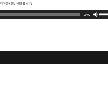
容托管和数据服务支持。
使
00:00
用
上
/
下
箭
头
键
来
增
高
或
降
低
音
量。