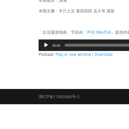
本期嘉宾：深海
本期主播：半只土豆 慕容田田 瓜大爷 感冒
「生活漫游指南」节目由「
声湃 WavPub
」提供内
音
00:00
频
Podcast:
Play in new window
|
Download
播
放
器
津ICP备17002886号-3