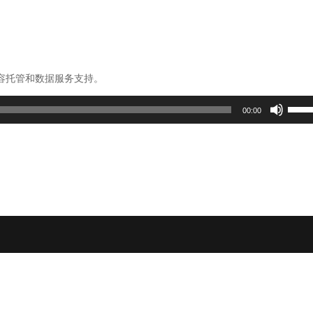
容托管和数据服务支持。
使
00:00
用
上
/
下
箭
头
键
来
增
高
或
降
低