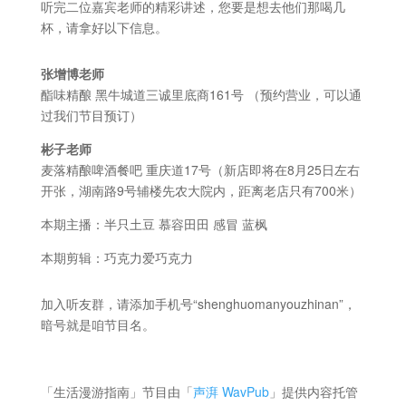
听完二位嘉宾老师的精彩讲述，您要是想去他们那喝几
杯，请拿好以下信息。
张增博老师
酯味精酿 黑牛城道三诚里底商161号 （预约营业，可以通
过我们节目预订）
彬子老师
麦落精酿啤酒餐吧 重庆道17号（新店即将在8月25日左右
开张，湖南路9号辅楼先农大院内，距离老店只有700米）
本期主播：半只土豆 慕容田田 感冒 蓝枫
本期剪辑：巧克力爱巧克力
加入听友群，请添加手机号“shenghuomanyouzhinan”，
暗号就是咱节目名。
「生活漫游指南」节目由「
声湃 WavPub
」提供内容托管