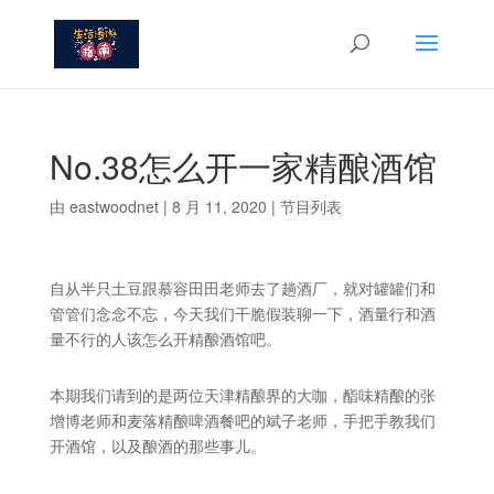
No.38怎么开一家精酿酒馆
由
eastwoodnet
|
8 月 11, 2020
|
节目列表
自从半只土豆跟慕容田田老师去了趟酒厂，就对罐罐们和
管管们念念不忘，今天我们干脆假装聊一下，酒量行和酒
量不行的人该怎么开精酿酒馆吧。
本期我们请到的是两位天津精酿界的大咖，酯味精酿的张
增博老师和麦落精酿啤酒餐吧的斌子老师，手把手教我们
开酒馆，以及酿酒的那些事儿。