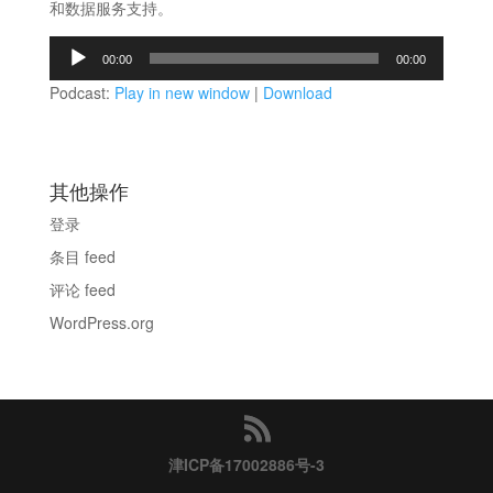
和数据服务支持。
音
00:00
00:00
频
Podcast:
Play in new window
|
Download
播
放
器
其他操作
登录
条目 feed
评论 feed
WordPress.org
津ICP备17002886号-3