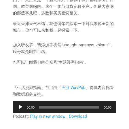
啊，教育啊啥的。这个一集节目肯定聊不完，但是大家图
的那些事儿吧，多数和买房密切相关。
最近天津天气不错，我也偶尔去探索一下对我来说全新的
城市，你也可以来和我一起探索一下。
加入听友群，请添加手机号“shenghuomanyouzhinan”，
暗号就是咱节目名。
也可以订阅我们的公众号“生活漫游指南”。
「生活漫游指南」节目由「
声湃 WavPub
」提供内容托管
和数据服务支持。
音
00:00
00:00
频
Podcast:
Play in new window
|
Download
播
放