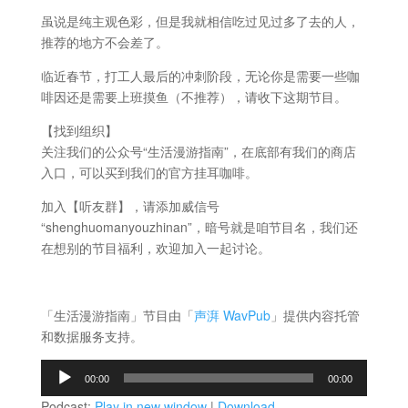
虽说是纯主观色彩，但是我就相信吃过见过多了去的人，
推荐的地方不会差了。
临近春节，打工人最后的冲刺阶段，无论你是需要一些咖
啡因还是需要上班摸鱼（不推荐），请收下这期节目。
【找到组织】
关注我们的公众号“生活漫游指南”，在底部有我们的商店
入口，可以买到我们的官方挂耳咖啡。
加入【听友群】，请添加威信号
“shenghuomanyouzhinan”，暗号就是咱节目名，我们还
在想别的节目福利，欢迎加入一起讨论。
「生活漫游指南」节目由「
声湃 WavPub
」提供内容托管
和数据服务支持。
音
00:00
00:00
频
Podcast:
Play in new window
|
Download