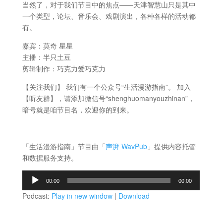
当然了，对于我们节目中的焦点——天津智慧山只是其中
一个类型，论坛、音乐会、戏剧演出，各种各样的活动都
有。
嘉宾：莫奇 星星
主播：半只土豆
剪辑制作：巧克力爱巧克力
【关注我们】 我们有一个公众号“生活漫游指南”。 加入
【听友群】，请添加微信号“shenghuomanyouzhinan”，
暗号就是咱节目名，欢迎你的到来。
「生活漫游指南」节目由「
声湃 WavPub
」提供内容托管
和数据服务支持。
音
00:00
00:00
频
Podcast:
Play in new window
|
Download
播
放
器