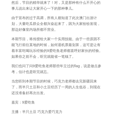
然后，节目的精华就来了！对，又是那种有什么不开心的
事儿说出来让大家开心一下的那种事儿。
由于宣布的过于高调，所有人都知道了此次澳门出游计
划，大量吃瓜群众全都兴奋起来了，因为大家纷纷发现，
那边好像室内场所都不营业。
本期节目，将传授给大家一个实用技能。由于一些原因不
能飞行前往某地的时候，如何退机票最划算，这可是让有
着丰富吃喝玩乐经验的9爱吃鱼老师都直呼好家伙的经验。
如果你之前不会，听完就能省一笔钱了。
我们也问了问9爱吃鱼老师那些年立过的flag，说是做点参
考，估计也是听完就忘。
当您听到本期节目的时候，巧克力老师都去完新疆回来
了，而半只土豆和小土豆经历了一周的人生低谷，到现在
还没准备好再次出发。
嘉宾：9爱吃鱼
主播：半只土豆 巧克力爱巧克力