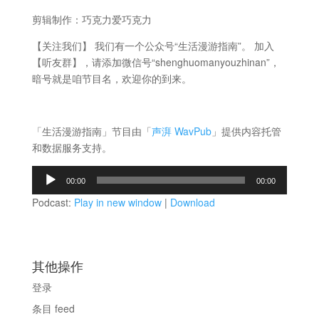
剪辑制作：巧克力爱巧克力
【关注我们】 我们有一个公众号“生活漫游指南”。 加入
【听友群】，请添加微信号“shenghuomanyouzhinan”，
暗号就是咱节目名，欢迎你的到来。
「生活漫游指南」节目由「
声湃 WavPub
」提供内容托管
和数据服务支持。
音
00:00
00:00
频
Podcast:
Play in new window
|
Download
播
放
器
其他操作
登录
条目 feed