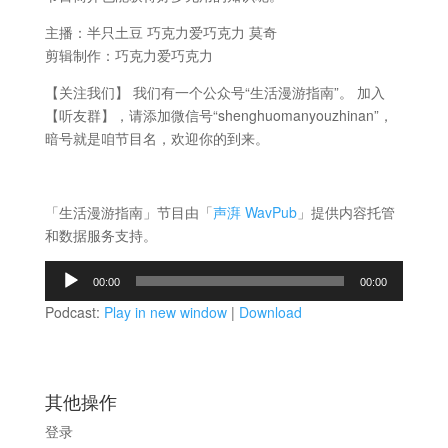
主播：半只土豆 巧克力爱巧克力 莫奇
剪辑制作：巧克力爱巧克力
【关注我们】 我们有一个公众号“生活漫游指南”。 加入
【听友群】，请添加微信号“shenghuomanyouzhinan”，
暗号就是咱节目名，欢迎你的到来。
「生活漫游指南」节目由「
声湃 WavPub
」提供内容托管
和数据服务支持。
音
00:00
00:00
频
Podcast:
Play in new window
|
Download
播
放
器
其他操作
登录