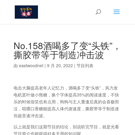
No.158酒喝多了变“头铁”，
撕胶带等于制造冲击波
由
eastwoodnet
|
9 月 20, 2022
|
节目列表
电击大脑提高老年人记忆力，酒喝多了变“头铁”，风力发
电机桨叶做小熊糖，换个字体提高35%的阅读速度，不快
乐的时候假笑也有点用，狗狗与主人重逢后真的会喜极而
泣，咀嚼口香糖能提高人体代谢速度，撕胶带等于制造迷
你超音速冲击波。
以上就是我们这期节目的结论，别说听完节目，就是光看
节目简介也能获得好多无用的知识呢。