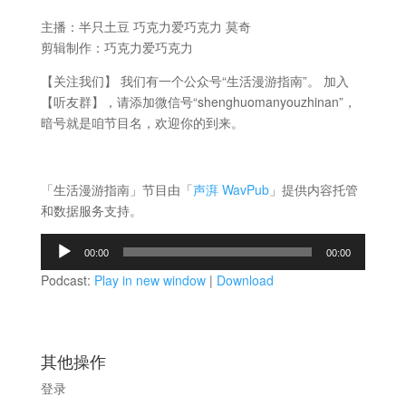
主播：半只土豆 巧克力爱巧克力 莫奇
剪辑制作：巧克力爱巧克力
【关注我们】 我们有一个公众号“生活漫游指南”。 加入
【听友群】，请添加微信号“shenghuomanyouzhinan”，
暗号就是咱节目名，欢迎你的到来。
「生活漫游指南」节目由「
声湃 WavPub
」提供内容托管
和数据服务支持。
音
00:00
00:00
频
Podcast:
Play in new window
|
Download
播
放
器
其他操作
登录