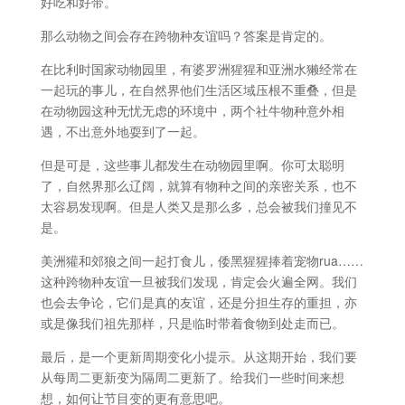
好吃和好带。
那么动物之间会存在跨物种友谊吗？答案是肯定的。
在比利时国家动物园里，有婆罗洲猩猩和亚洲水獭经常在
一起玩的事儿，在自然界他们生活区域压根不重叠，但是
在动物园这种无忧无虑的环境中，两个社牛物种意外相
遇，不出意外地耍到了一起。
但是可是，这些事儿都发生在动物园里啊。你可太聪明
了，自然界那么辽阔，就算有物种之间的亲密关系，也不
太容易发现啊。但是人类又是那么多，总会被我们撞见不
是。
美洲獾和郊狼之间一起打食儿，倭黑猩猩捧着宠物rua……
这种跨物种友谊一旦被我们发现，肯定会火遍全网。我们
也会去争论，它们是真的友谊，还是分担生存的重担，亦
或是像我们祖先那样，只是临时带着食物到处走而已。
最后，是一个更新周期变化小提示。从这期开始，我们要
从每周二更新变为隔周二更新了。给我们一些时间来想
想，如何让节目变的更有意思吧。