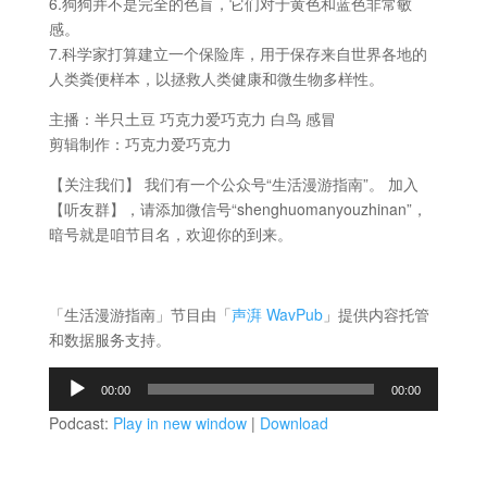
6.狗狗并不是完全的色盲，它们对于黄色和蓝色非常敏
感。
7.科学家打算建立一个保险库，用于保存来自世界各地的
人类粪便样本，以拯救人类健康和微生物多样性。
主播：半只土豆 巧克力爱巧克力 白鸟 感冒
剪辑制作：巧克力爱巧克力
【关注我们】 我们有一个公众号“生活漫游指南”。 加入
【听友群】，请添加微信号“shenghuomanyouzhinan”，
暗号就是咱节目名，欢迎你的到来。
「生活漫游指南」节目由「
声湃 WavPub
」提供内容托管
和数据服务支持。
音
00:00
00:00
频
Podcast:
Play in new window
|
Download
播
放
器