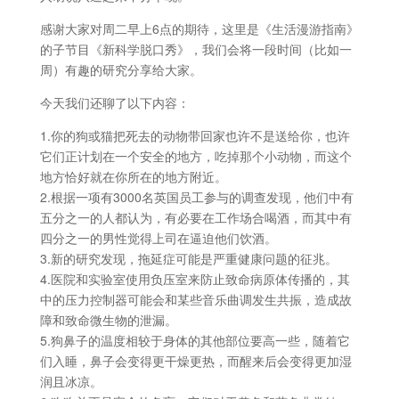
感谢大家对周二早上6点的期待，这里是《生活漫游指南》
的子节目《新科学脱口秀》，我们会将一段时间（比如一
周）有趣的研究分享给大家。
今天我们还聊了以下内容：
1.你的狗或猫把死去的动物带回家也许不是送给你，也许
它们正计划在一个安全的地方，吃掉那个小动物，而这个
地方恰好就在你所在的地方附近。
2.根据一项有3000名英国员工参与的调查发现，他们中有
五分之一的人都认为，有必要在工作场合喝酒，而其中有
四分之一的男性觉得上司在逼迫他们饮酒。
3.新的研究发现，拖延症可能是严重健康问题的征兆。
4.医院和实验室使用负压室来防止致命病原体传播的，其
中的压力控制器可能会和某些音乐曲调发生共振，造成故
障和致命微生物的泄漏。
5.狗鼻子的温度相较于身体的其他部位要高一些，随着它
们入睡，鼻子会变得更干燥更热，而醒来后会变得更加湿
润且冰凉。