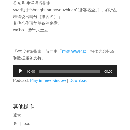
公众号:生活漫游指南
vx小助手“shenghuomanyouzhinan”(播客名全拼)，加听友
群请说出暗号（播客名）；
其他合作请简单备注来意。
weibo：@半只土豆
「生活漫游指南」节目由「
声湃 WavPub
」提供内容托管
和数据服务支持。
音
00:00
00:00
频
Podcast:
Play in new window
|
Download
播
放
器
其他操作
登录
条目 feed