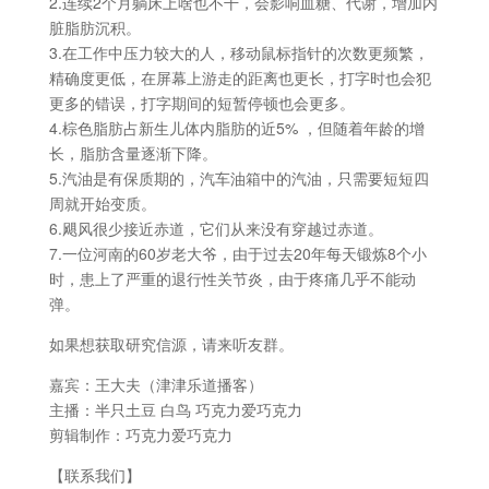
2.连续2个月躺床上啥也不干，会影响血糖、代谢，增加内
脏脂肪沉积。
3.在工作中压力较大的人，移动鼠标指针的次数更频繁，
精确度更低，在屏幕上游走的距离也更长，打字时也会犯
更多的错误，打字期间的短暂停顿也会更多。
4.棕色脂肪占新生儿体内脂肪的近5% ，但随着年龄的增
长，脂肪含量逐渐下降。
5.汽油是有保质期的，汽车油箱中的汽油，只需要短短四
周就开始变质。
6.飓风很少接近赤道，它们从来没有穿越过赤道。
7.一位河南的60岁老大爷，由于过去20年每天锻炼8个小
时，患上了严重的退行性关节炎，由于疼痛几乎不能动
弹。
如果想获取研究信源，请来听友群。
嘉宾：王大夫（津津乐道播客）
主播：半只土豆 白鸟 巧克力爱巧克力
剪辑制作：巧克力爱巧克力
【联系我们】