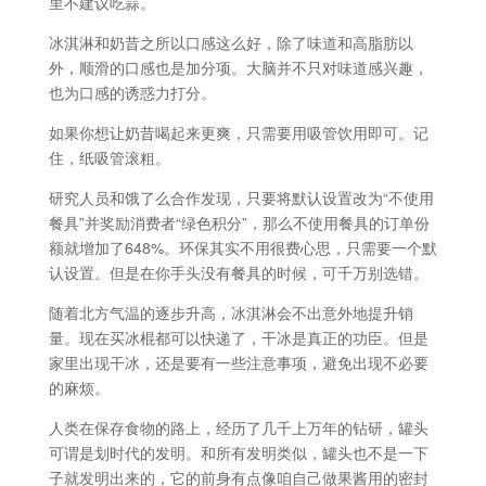
里不建议吃蒜。
冰淇淋和奶昔之所以口感这么好，除了味道和高脂肪以
外，顺滑的口感也是加分项。大脑并不只对味道感兴趣，
也为口感的诱惑力打分。
如果你想让奶昔喝起来更爽，只需要用吸管饮用即可。记
住，纸吸管滚粗。
研究人员和饿了么合作发现，只要将默认设置改为“不使用
餐具”并奖励消费者“绿色积分”，那么不使用餐具的订单份
额就增加了648%。环保其实不用很费心思，只需要一个默
认设置。但是在你手头没有餐具的时候，可千万别选错。
随着北方气温的逐步升高，冰淇淋会不出意外地提升销
量。现在买冰棍都可以快递了，干冰是真正的功臣。但是
家里出现干冰，还是要有一些注意事项，避免出现不必要
的麻烦。
人类在保存食物的路上，经历了几千上万年的钻研，罐头
可谓是划时代的发明。和所有发明类似，罐头也不是一下
子就发明出来的，它的前身有点像咱自己做果酱用的密封