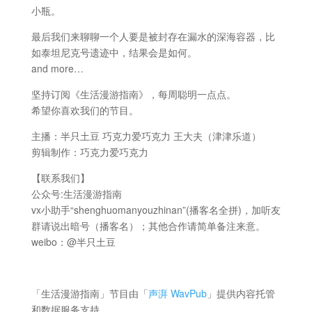
小瓶。
最后我们来聊聊一个人要是被封存在漏水的深海容器，比
如泰坦尼克号遗迹中，结果会是如何。
and more…
坚持订阅《生活漫游指南》，每周聪明一点点。
希望你喜欢我们的节目。
主播：半只土豆 巧克力爱巧克力 王大夫（津津乐道）
剪辑制作：巧克力爱巧克力
【联系我们】
公众号:生活漫游指南
vx小助手“shenghuomanyouzhinan”(播客名全拼)，加听友
群请说出暗号（播客名）；其他合作请简单备注来意。
weibo：@半只土豆
「生活漫游指南」节目由「
声湃 WavPub
」提供内容托管
和数据服务支持。