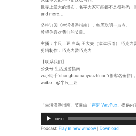
世界上最大的瀑布，名字大家可能都不是很熟悉，
and more…
坚持订阅《生活漫游指南》，每周聪明一点点。
希望你喜欢我们的节目。
主播：半只土豆 白鸟 王大夫（津津乐道） 巧克力
剪辑制作：巧克力爱巧克力
【联系我们】
公众号:生活漫游指南
vx小助手“shenghuomanyouzhinan”(
weibo：@半只土豆
「生活漫游指南」节目由「
声湃 WavPub
」提供内
音
00:00
频
Podcast:
Play in new window
|
Download
播