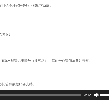
而且这个桂冠还分地上和地下两款。
爱巧克力
播客名全拼)，加听友群请说出暗号（播客名）；其他合作请简单备注来意。
容托管和数据服务支持。
使
00:00
用
上