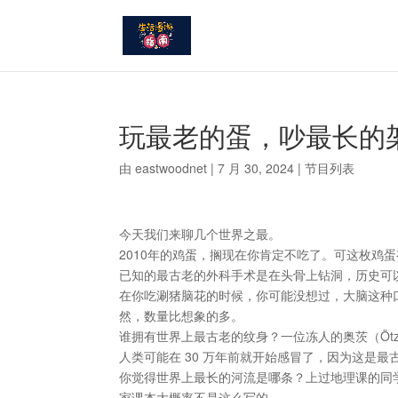
玩最老的蛋，吵最长的架 
由
eastwoodnet
|
7 月 30, 2024
|
节目列表
今天我们来聊几个世界之最。
2010年的鸡蛋，搁现在你肯定不吃了。可这枚鸡蛋
已知的最古老的外科手术是在头骨上钻洞，历史可以追
在你吃涮猪脑花的时候，你可能没想过，大脑这种口
然，数量比想象的多。
谁拥有世界上最古老的纹身？一位冻人的奥茨（Öt
人类可能在 30 万年前就开始感冒了，因为这是
你觉得世界上最长的河流是哪条？上过地理课的同
家课本大概率不是这么写的。