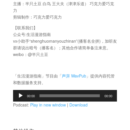
主播：半只土豆 白鸟 王大夫（津津乐道） 巧克力爱巧克
力
剪辑制作：巧克力爱巧克力
【联系我们】
公众号:生活漫游指南
vx小助手“shenghuomanyouzhinan”(播客名全拼)，加听友
群请说出暗号（播客名）；其他合作请简单备注来意。
weibo：@半只土豆
「生活漫游指南」节目由「
声湃 WavPub
」提供内容托管
和数据服务支持。
音
00:00
00:00
频
Podcast:
Play in new window
|
Download
播
放
器