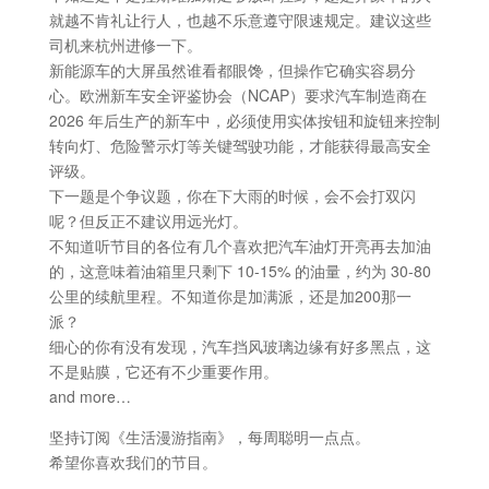
就越不肯礼让行人，也越不乐意遵守限速规定。建议这些
司机来杭州进修一下。
新能源车的大屏虽然谁看都眼馋，但操作它确实容易分
心。欧洲新车安全评鉴协会（NCAP）要求汽车制造商在
2026 年后生产的新车中，必须使用实体按钮和旋钮来控制
转向灯、危险警示灯等关键驾驶功能，才能获得最高安全
评级。
下一题是个争议题，你在下大雨的时候，会不会打双闪
呢？但反正不建议用远光灯。
不知道听节目的各位有几个喜欢把汽车油灯开亮再去加油
的，这意味着油箱里只剩下 10-15% 的油量，约为 30-80
公里的续航里程。不知道你是加满派，还是加200那一
派？
细心的你有没有发现，汽车挡风玻璃边缘有好多黑点，这
不是贴膜，它还有不少重要作用。
and more…
坚持订阅《生活漫游指南》，每周聪明一点点。
希望你喜欢我们的节目。