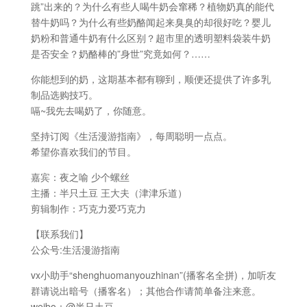
跳”出来的？为什么有些人喝牛奶会窜稀？植物奶真的能代
替牛奶吗？为什么有些奶酪闻起来臭臭的却很好吃？婴儿
奶粉和普通牛奶有什么区别？超市里的透明塑料袋装牛奶
是否安全？奶酪棒的”身世”究竟如何？……
你能想到的奶，这期基本都有聊到，顺便还提供了许多乳
制品选购技巧。
嗝~我先去喝奶了，你随意。
坚持订阅《生活漫游指南》，每周聪明一点点。
希望你喜欢我们的节目。
嘉宾：夜之喻 少个螺丝
主播：半只土豆 王大夫（津津乐道）
剪辑制作：巧克力爱巧克力
【联系我们】
公众号:生活漫游指南
vx小助手“shenghuomanyouzhinan”(播客名全拼)，加听友
群请说出暗号（播客名）；其他合作请简单备注来意。
weibo：@半只土豆