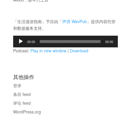
「生活漫游指南」节目由「
声湃 WavPub
」提供内容托管
和数据服务支持。
音
00:00
00:00
频
Podcast:
Play in new window
|
Download
播
放
器
其他操作
登录
条目 feed
评论 feed
WordPress.org