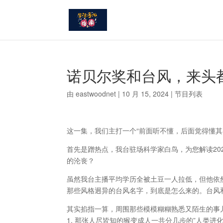
诺贝尔奖和台风，来头都不
由
eastwoodnet
|
10 月 15, 2024
|
节目列表
这一集，我们主打一个“前面听不懂，后面觉得懂其
首先是蹭热点，我台驻场科学家白鸟，为您解读202
的沦丧？
虽然我台主播平均学历全被土豆一人拉低，但他依
那些风格迥异的台风名字，到底是怎么来的。台风
其实掐指一算，周围那些模模糊糊熟悉又陌生的事
1. 那张人尽皆知的猴变成人一共分几步的”人类