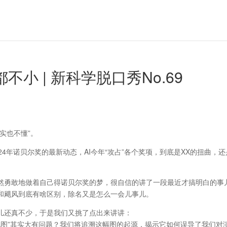
小 | 新科学脱口秀No.69
实也不懂”。
4年诺贝尔奖的最新动态，AI今年“攻占”各个奖项，到底是XX的扭曲，还
然勇敢地做着自己得诺贝尔奖的梦，很自信的讲了一段最近才搞明白的事
和飓风到底有啥区别，除名又是怎么一会儿事儿。
儿还真不少，于是我们又挑了点出来讲讲：
进化图”其实大有问题？我们将追溯这幅图的起源，揭示它如何误导了我们对