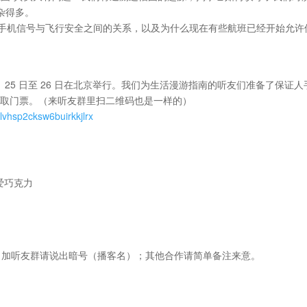
杂得多。
密手机信号与飞行安全之间的关系，以及为什么现在有些航班已经开始允许
0 月 25 日至 26 日在北京举行。我们为生活漫游指南的听友们准备了保证
链接领取门票。（来听友群里扫二维码也是一样的）
lvhsp2cksw6buirkkjlrx
爱巧克力
播客名全拼)，加听友群请说出暗号（播客名）；其他合作请简单备注来意。